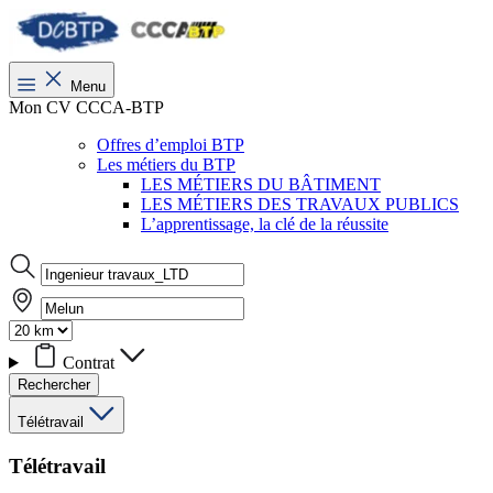
Menu
Mon CV CCCA-BTP
Offres d’emploi BTP
Les métiers du BTP
LES MÉTIERS DU BÂTIMENT
LES MÉTIERS DES TRAVAUX PUBLICS
L’apprentissage, la clé de la réussite
Contrat
Rechercher
Télétravail
Télétravail