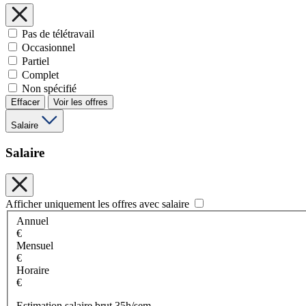
Pas de télétravail
Occasionnel
Partiel
Complet
Non spécifié
Effacer
Voir les offres
Salaire
Salaire
Afficher uniquement les offres avec salaire
Annuel
€
Mensuel
€
Horaire
€
Estimation salaire brut 35h/sem.