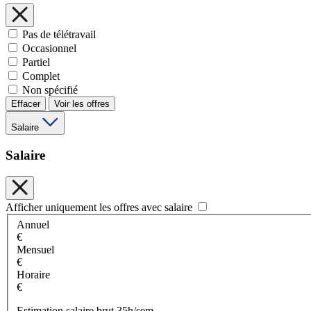
Pas de télétravail
Occasionnel
Partiel
Complet
Non spécifié
Effacer
Voir les offres
Salaire
Salaire
Afficher uniquement les offres avec salaire
Annuel
€
Mensuel
€
Horaire
€
Estimation salaire brut 35h/sem.