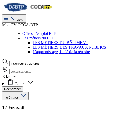
Menu
Mon CV CCCA-BTP
Offres d’emploi BTP
Les métiers du BTP
LES MÉTIERS DU BÂTIMENT
LES MÉTIERS DES TRAVAUX PUBLICS
L’apprentissage, la clé de la réussite
Contrat
Rechercher
Télétravail
Télétravail