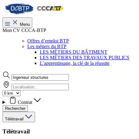
Menu
Mon CV CCCA-BTP
Offres d’emploi BTP
Les métiers du BTP
LES MÉTIERS DU BÂTIMENT
LES MÉTIERS DES TRAVAUX PUBLICS
L’apprentissage, la clé de la réussite
Contrat
Rechercher
Télétravail
Télétravail