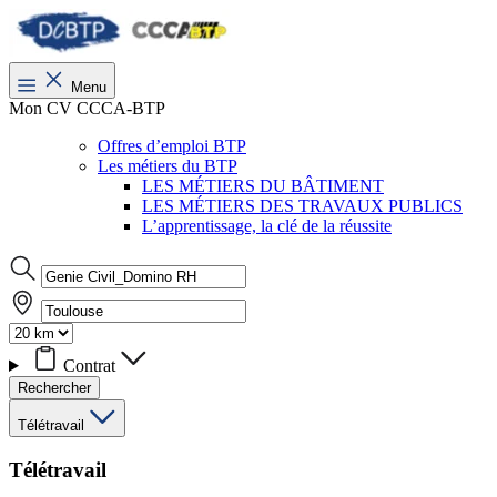
Menu
Mon CV CCCA-BTP
Offres d’emploi BTP
Les métiers du BTP
LES MÉTIERS DU BÂTIMENT
LES MÉTIERS DES TRAVAUX PUBLICS
L’apprentissage, la clé de la réussite
Contrat
Rechercher
Télétravail
Télétravail