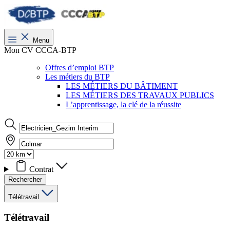
Menu
Mon CV CCCA-BTP
Offres d’emploi BTP
Les métiers du BTP
LES MÉTIERS DU BÂTIMENT
LES MÉTIERS DES TRAVAUX PUBLICS
L’apprentissage, la clé de la réussite
Contrat
Rechercher
Télétravail
Télétravail