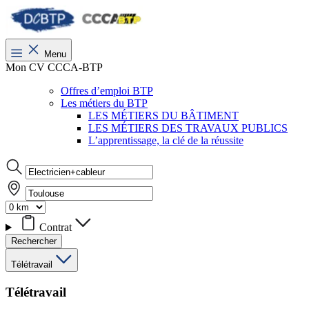
Menu
Mon CV CCCA-BTP
Offres d’emploi BTP
Les métiers du BTP
LES MÉTIERS DU BÂTIMENT
LES MÉTIERS DES TRAVAUX PUBLICS
L’apprentissage, la clé de la réussite
Contrat
Rechercher
Télétravail
Télétravail