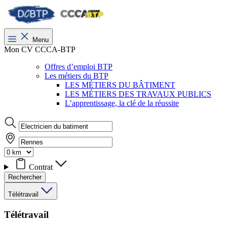
Menu
Mon CV CCCA-BTP
Offres d’emploi BTP
Les métiers du BTP
LES MÉTIERS DU BÂTIMENT
LES MÉTIERS DES TRAVAUX PUBLICS
L’apprentissage, la clé de la réussite
Contrat
Rechercher
Télétravail
Télétravail