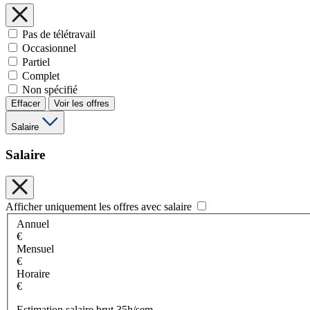
Pas de télétravail
Occasionnel
Partiel
Complet
Non spécifié
Effacer
Voir les offres
Salaire
Salaire
Afficher uniquement les offres avec salaire
Annuel
€
Mensuel
€
Horaire
€
Estimation salaire brut 35h/sem.