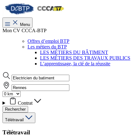
Menu
Mon CV CCCA-BTP
Offres d’emploi BTP
Les métiers du BTP
LES MÉTIERS DU BÂTIMENT
LES MÉTIERS DES TRAVAUX PUBLICS
L’apprentissage, la clé de la réussite
Contrat
Rechercher
Télétravail
Télétravail