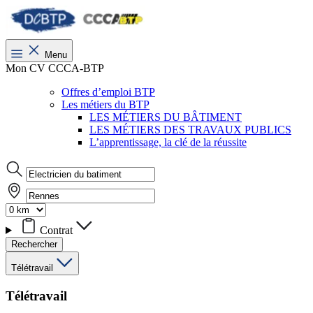
Menu
Mon CV CCCA-BTP
Offres d’emploi BTP
Les métiers du BTP
LES MÉTIERS DU BÂTIMENT
LES MÉTIERS DES TRAVAUX PUBLICS
L’apprentissage, la clé de la réussite
Contrat
Rechercher
Télétravail
Télétravail