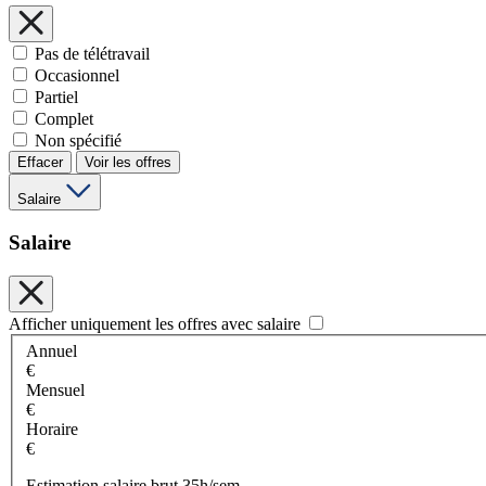
Pas de télétravail
Occasionnel
Partiel
Complet
Non spécifié
Effacer
Voir les offres
Salaire
Salaire
Afficher uniquement les offres avec salaire
Annuel
€
Mensuel
€
Horaire
€
Estimation salaire brut 35h/sem.