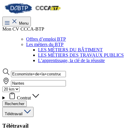
Menu
Mon CV CCCA-BTP
Offres d’emploi BTP
Les métiers du BTP
LES MÉTIERS DU BÂTIMENT
LES MÉTIERS DES TRAVAUX PUBLICS
L’apprentissage, la clé de la réussite
Contrat
Rechercher
Télétravail
Télétravail