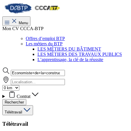
Menu
Mon CV CCCA-BTP
Offres d’emploi BTP
Les métiers du BTP
LES MÉTIERS DU BÂTIMENT
LES MÉTIERS DES TRAVAUX PUBLICS
L’apprentissage, la clé de la réussite
Contrat
Rechercher
Télétravail
Télétravail