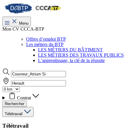
Menu
Mon CV CCCA-BTP
Offres d’emploi BTP
Les métiers du BTP
LES MÉTIERS DU BÂTIMENT
LES MÉTIERS DES TRAVAUX PUBLICS
L’apprentissage, la clé de la réussite
Contrat
Rechercher
Télétravail
Télétravail