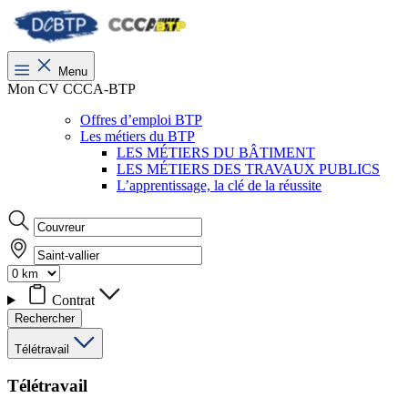
Menu
Mon CV CCCA-BTP
Offres d’emploi BTP
Les métiers du BTP
LES MÉTIERS DU BÂTIMENT
LES MÉTIERS DES TRAVAUX PUBLICS
L’apprentissage, la clé de la réussite
Contrat
Rechercher
Télétravail
Télétravail