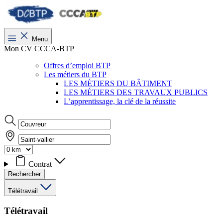
Menu
Mon CV CCCA-BTP
Offres d’emploi BTP
Les métiers du BTP
LES MÉTIERS DU BÂTIMENT
LES MÉTIERS DES TRAVAUX PUBLICS
L’apprentissage, la clé de la réussite
Contrat
Rechercher
Télétravail
Télétravail