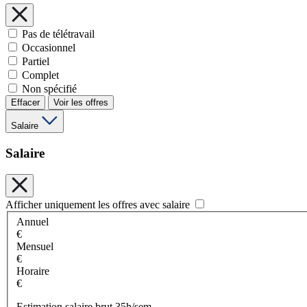
Pas de télétravail
Occasionnel
Partiel
Complet
Non spécifié
Effacer
Voir les offres
Salaire
Salaire
Afficher uniquement les offres avec salaire
Annuel
€
Mensuel
€
Horaire
€
Estimation salaire brut 35h/sem.