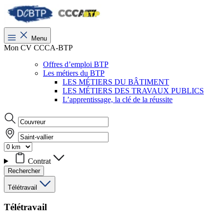
Menu
Mon CV CCCA-BTP
Offres d’emploi BTP
Les métiers du BTP
LES MÉTIERS DU BÂTIMENT
LES MÉTIERS DES TRAVAUX PUBLICS
L’apprentissage, la clé de la réussite
Contrat
Rechercher
Télétravail
Télétravail