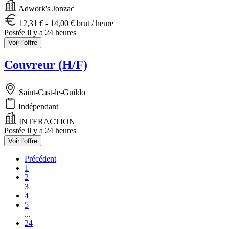
Adwork's Jonzac
12,31 € - 14,00 € brut / heure
Postée il y a 24 heures
Voir l'offre
Couvreur (H/F)
Saint-Cast-le-Guildo
Indépendant
INTERACTION
Postée il y a 24 heures
Voir l'offre
Précédent
1
2
3
4
5
...
24