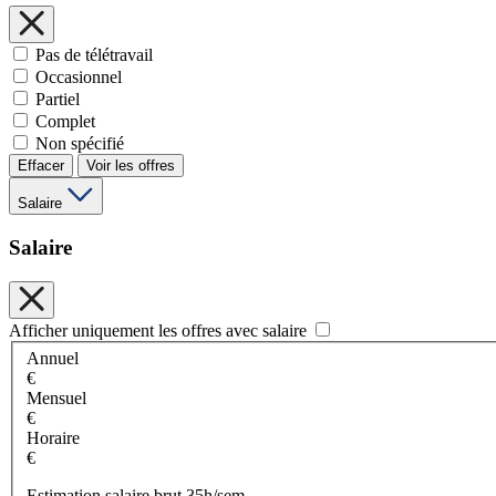
Pas de télétravail
Occasionnel
Partiel
Complet
Non spécifié
Effacer
Voir les offres
Salaire
Salaire
Afficher uniquement les offres avec salaire
Annuel
€
Mensuel
€
Horaire
€
Estimation salaire brut 35h/sem.