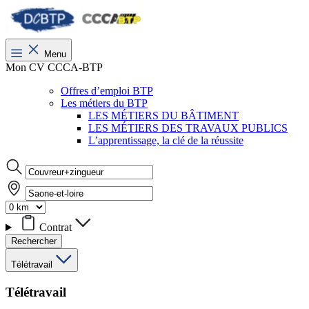
Menu
Mon CV CCCA-BTP
Offres d’emploi BTP
Les métiers du BTP
LES MÉTIERS DU BÂTIMENT
LES MÉTIERS DES TRAVAUX PUBLICS
L’apprentissage, la clé de la réussite
Contrat
Rechercher
Télétravail
Télétravail