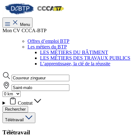
Menu
Mon CV CCCA-BTP
Offres d’emploi BTP
Les métiers du BTP
LES MÉTIERS DU BÂTIMENT
LES MÉTIERS DES TRAVAUX PUBLICS
L’apprentissage, la clé de la réussite
Contrat
Rechercher
Télétravail
Télétravail