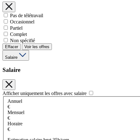
Pas de télétravail
Occasionnel
Partiel
Complet
Non spécifié
Effacer
Voir les offres
Salaire
Salaire
Afficher uniquement les offres avec salaire
Annuel
€
Mensuel
€
Horaire
€
Estimation salaire brut 35h/sem.