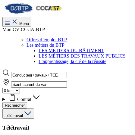
Menu
Mon CV CCCA-BTP
Offres d’emploi BTP
Les métiers du BTP
LES MÉTIERS DU BÂTIMENT
LES MÉTIERS DES TRAVAUX PUBLICS
L’apprentissage, la clé de la réussite
Contrat
Rechercher
Télétravail
Télétravail