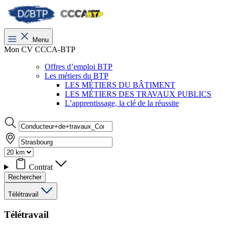
Menu
Mon CV CCCA-BTP
Offres d’emploi BTP
Les métiers du BTP
LES MÉTIERS DU BÂTIMENT
LES MÉTIERS DES TRAVAUX PUBLICS
L’apprentissage, la clé de la réussite
Contrat
Rechercher
Télétravail
Télétravail