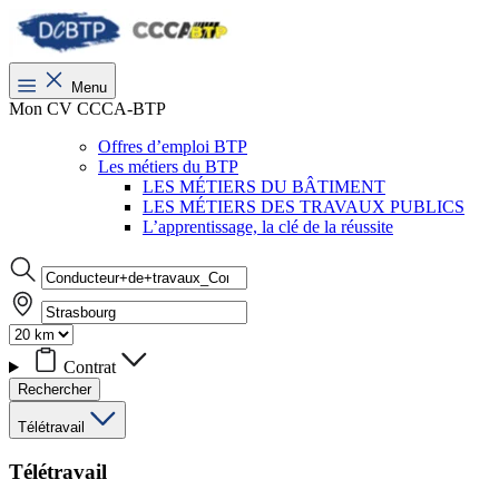
Menu
Mon CV CCCA-BTP
Offres d’emploi BTP
Les métiers du BTP
LES MÉTIERS DU BÂTIMENT
LES MÉTIERS DES TRAVAUX PUBLICS
L’apprentissage, la clé de la réussite
Contrat
Rechercher
Télétravail
Télétravail