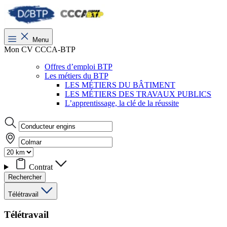
Menu
Mon CV CCCA-BTP
Offres d’emploi BTP
Les métiers du BTP
LES MÉTIERS DU BÂTIMENT
LES MÉTIERS DES TRAVAUX PUBLICS
L’apprentissage, la clé de la réussite
Contrat
Rechercher
Télétravail
Télétravail