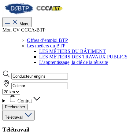
Menu
Mon CV CCCA-BTP
Offres d’emploi BTP
Les métiers du BTP
LES MÉTIERS DU BÂTIMENT
LES MÉTIERS DES TRAVAUX PUBLICS
L’apprentissage, la clé de la réussite
Contrat
Rechercher
Télétravail
Télétravail