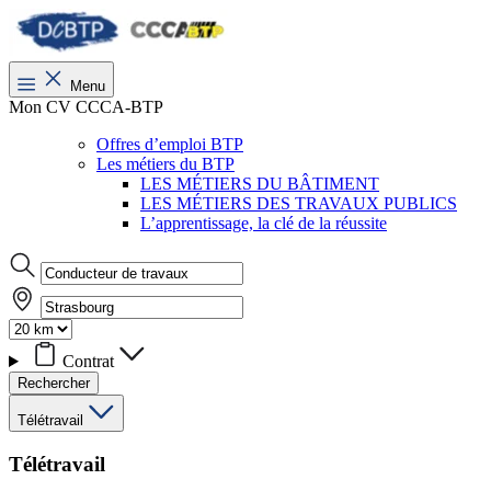
Menu
Mon CV CCCA-BTP
Offres d’emploi BTP
Les métiers du BTP
LES MÉTIERS DU BÂTIMENT
LES MÉTIERS DES TRAVAUX PUBLICS
L’apprentissage, la clé de la réussite
Contrat
Rechercher
Télétravail
Télétravail