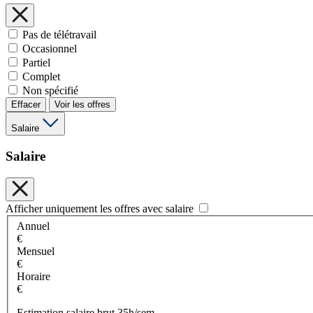
Pas de télétravail
Occasionnel
Partiel
Complet
Non spécifié
Effacer
Voir les offres
Salaire
Salaire
Afficher uniquement les offres avec salaire
Annuel
€
Mensuel
€
Horaire
€
Estimation salaire brut 35h/sem.