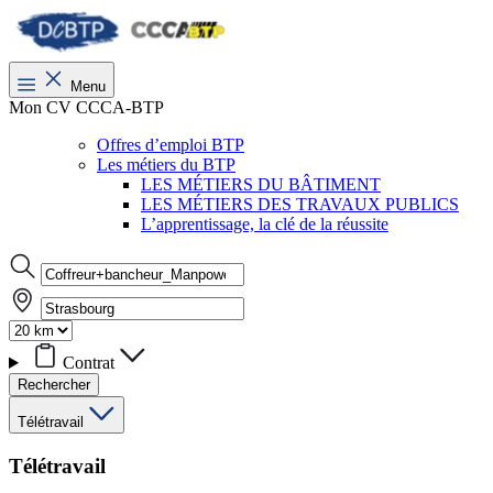
Menu
Mon CV CCCA-BTP
Offres d’emploi BTP
Les métiers du BTP
LES MÉTIERS DU BÂTIMENT
LES MÉTIERS DES TRAVAUX PUBLICS
L’apprentissage, la clé de la réussite
Contrat
Rechercher
Télétravail
Télétravail