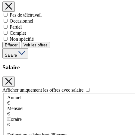
Pas de télétravail
Occasionnel
Partiel
Complet
Non spécifié
Effacer
Voir les offres
Salaire
Salaire
Afficher uniquement les offres avec salaire
Annuel
€
Mensuel
€
Horaire
€
Estimation salaire brut 35h/sem.