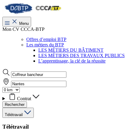
Menu
Mon CV CCCA-BTP
Offres d’emploi BTP
Les métiers du BTP
LES MÉTIERS DU BÂTIMENT
LES MÉTIERS DES TRAVAUX PUBLICS
L’apprentissage, la clé de la réussite
Contrat
Rechercher
Télétravail
Télétravail