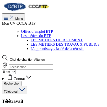
Menu
Mon CV CCCA-BTP
Offres d’emploi BTP
Les métiers du BTP
LES MÉTIERS DU BÂTIMENT
LES MÉTIERS DES TRAVAUX PUBLICS
L’apprentissage, la clé de la réussite
Contrat
Rechercher
Télétravail
Télétravail