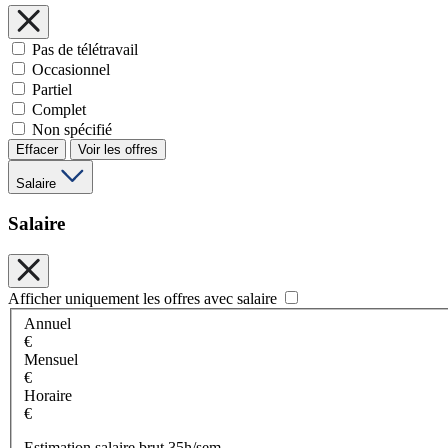
Pas de télétravail
Occasionnel
Partiel
Complet
Non spécifié
Effacer
Voir les offres
Salaire
Salaire
Afficher uniquement les offres avec salaire
Annuel
€
Mensuel
€
Horaire
€
Estimation salaire brut 35h/sem.