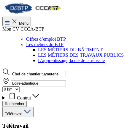
Menu
Mon CV CCCA-BTP
Offres d’emploi BTP
Les métiers du BTP
LES MÉTIERS DU BÂTIMENT
LES MÉTIERS DES TRAVAUX PUBLICS
L’apprentissage, la clé de la réussite
Contrat
Rechercher
Télétravail
Télétravail