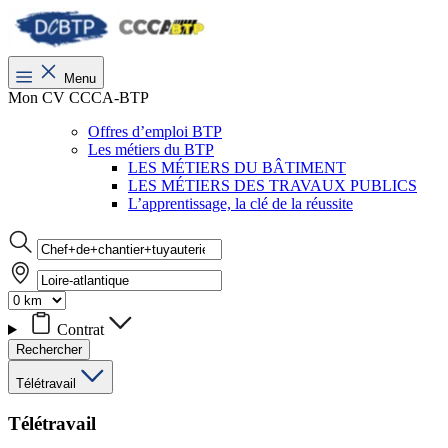
Menu
Mon CV CCCA-BTP
Offres d’emploi BTP
Les métiers du BTP
LES MÉTIERS DU BÂTIMENT
LES MÉTIERS DES TRAVAUX PUBLICS
L’apprentissage, la clé de la réussite
Contrat
Rechercher
Télétravail
Télétravail