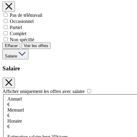
Pas de télétravail
Occasionnel
Partiel
Complet
Non spécifié
Effacer
Voir les offres
Salaire
Salaire
Afficher uniquement les offres avec salaire
Annuel
€
Mensuel
€
Horaire
€
Estimation salaire brut 35h/sem.