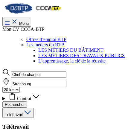
Menu
Mon CV CCCA-BTP
Offres d’emploi BTP
Les métiers du BTP
LES MÉTIERS DU BÂTIMENT
LES MÉTIERS DES TRAVAUX PUBLICS
L’apprentissage, la clé de la réussite
Contrat
Rechercher
Télétravail
Télétravail