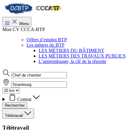
Menu
Mon CV CCCA-BTP
Offres d’emploi BTP
Les métiers du BTP
LES MÉTIERS DU BÂTIMENT
LES MÉTIERS DES TRAVAUX PUBLICS
L’apprentissage, la clé de la réussite
Contrat
Rechercher
Télétravail
Télétravail