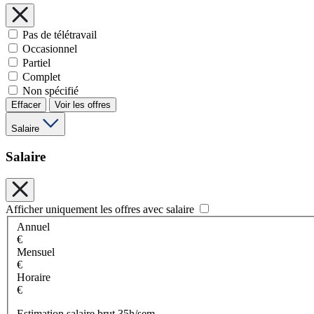
Pas de télétravail
Occasionnel
Partiel
Complet
Non spécifié
Effacer
Voir les offres
Salaire
Salaire
Afficher uniquement les offres avec salaire
Annuel
€
Mensuel
€
Horaire
€
Estimation salaire brut 35h/sem.