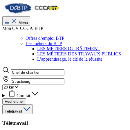
Menu
Mon CV CCCA-BTP
Offres d’emploi BTP
Les métiers du BTP
LES MÉTIERS DU BÂTIMENT
LES MÉTIERS DES TRAVAUX PUBLICS
L’apprentissage, la clé de la réussite
Contrat
Rechercher
Télétravail
Télétravail