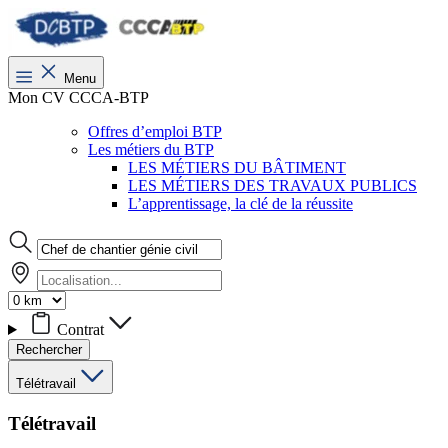
Menu
Mon CV CCCA-BTP
Offres d’emploi BTP
Les métiers du BTP
LES MÉTIERS DU BÂTIMENT
LES MÉTIERS DES TRAVAUX PUBLICS
L’apprentissage, la clé de la réussite
Contrat
Rechercher
Télétravail
Télétravail