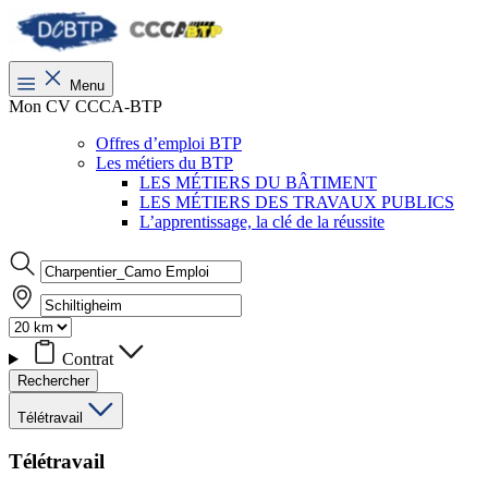
Menu
Mon CV CCCA-BTP
Offres d’emploi BTP
Les métiers du BTP
LES MÉTIERS DU BÂTIMENT
LES MÉTIERS DES TRAVAUX PUBLICS
L’apprentissage, la clé de la réussite
Contrat
Rechercher
Télétravail
Télétravail