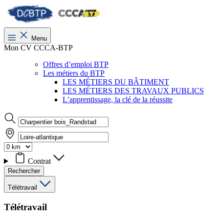
Menu
Mon CV CCCA-BTP
Offres d’emploi BTP
Les métiers du BTP
LES MÉTIERS DU BÂTIMENT
LES MÉTIERS DES TRAVAUX PUBLICS
L’apprentissage, la clé de la réussite
Contrat
Rechercher
Télétravail
Télétravail