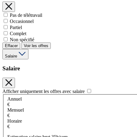
Pas de télétravail
Occasionnel
Partiel
Complet
Non spécifié
Effacer
Voir les offres
Salaire
Salaire
Afficher uniquement les offres avec salaire
Annuel
€
Mensuel
€
Horaire
€
Estimation salaire brut 35h/sem.