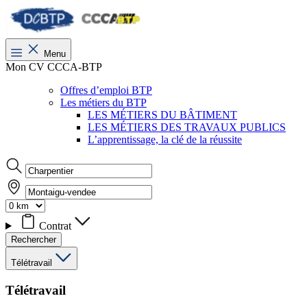
Menu
Mon CV CCCA-BTP
Offres d’emploi BTP
Les métiers du BTP
LES MÉTIERS DU BÂTIMENT
LES MÉTIERS DES TRAVAUX PUBLICS
L’apprentissage, la clé de la réussite
Contrat
Rechercher
Télétravail
Télétravail