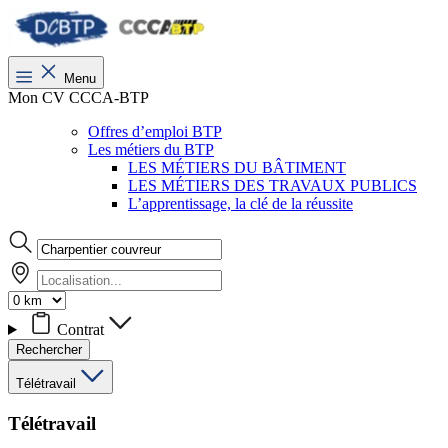
Menu
Mon CV CCCA-BTP
Offres d’emploi BTP
Les métiers du BTP
LES MÉTIERS DU BÂTIMENT
LES MÉTIERS DES TRAVAUX PUBLICS
L’apprentissage, la clé de la réussite
Contrat
Rechercher
Télétravail
Télétravail