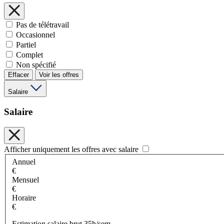
Pas de télétravail
Occasionnel
Partiel
Complet
Non spécifié
Effacer
Voir les offres
Salaire
Salaire
Afficher uniquement les offres avec salaire
Annuel
€
Mensuel
€
Horaire
€
Estimation salaire brut 35h/sem.