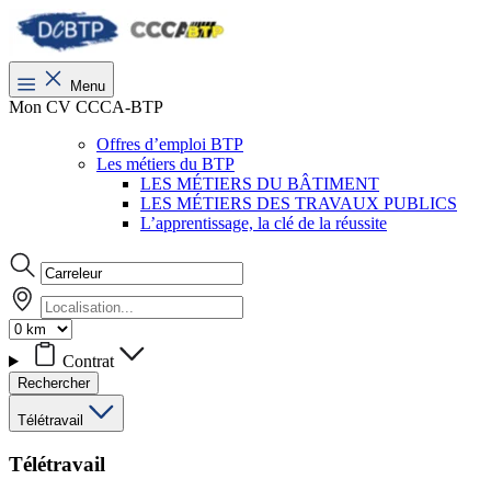
Menu
Mon CV CCCA-BTP
Offres d’emploi BTP
Les métiers du BTP
LES MÉTIERS DU BÂTIMENT
LES MÉTIERS DES TRAVAUX PUBLICS
L’apprentissage, la clé de la réussite
Contrat
Rechercher
Télétravail
Télétravail