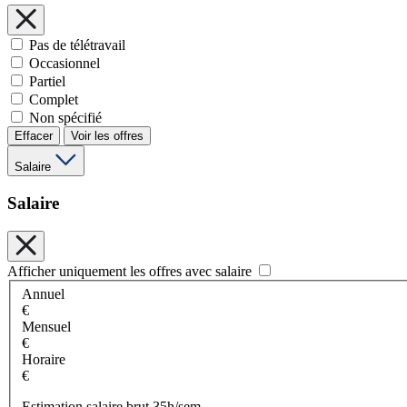
Pas de télétravail
Occasionnel
Partiel
Complet
Non spécifié
Effacer
Voir les offres
Salaire
Salaire
Afficher uniquement les offres avec salaire
Annuel
€
Mensuel
€
Horaire
€
Estimation salaire brut 35h/sem.