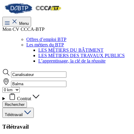
Menu
Mon CV CCCA-BTP
Offres d’emploi BTP
Les métiers du BTP
LES MÉTIERS DU BÂTIMENT
LES MÉTIERS DES TRAVAUX PUBLICS
L’apprentissage, la clé de la réussite
Contrat
Rechercher
Télétravail
Télétravail