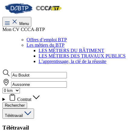
Menu
Mon CV CCCA-BTP
Offres d’emploi BTP
Les métiers du BTP
LES MÉTIERS DU BÂTIMENT
LES MÉTIERS DES TRAVAUX PUBLICS
L’apprentissage, la clé de la réussite
Contrat
Rechercher
Télétravail
Télétravail