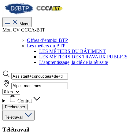
Menu
Mon CV CCCA-BTP
Offres d’emploi BTP
Les métiers du BTP
LES MÉTIERS DU BÂTIMENT
LES MÉTIERS DES TRAVAUX PUBLICS
L’apprentissage, la clé de la réussite
Contrat
Rechercher
Télétravail
Télétravail