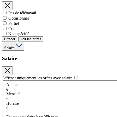
Pas de télétravail
Occasionnel
Partiel
Complet
Non spécifié
Effacer
Voir les offres
Salaire
Salaire
Afficher uniquement les offres avec salaire
Annuel
€
Mensuel
€
Horaire
€
Estimation salaire brut 35h/sem.