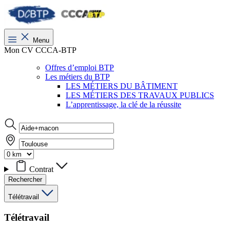
Menu
Mon CV CCCA-BTP
Offres d’emploi BTP
Les métiers du BTP
LES MÉTIERS DU BÂTIMENT
LES MÉTIERS DES TRAVAUX PUBLICS
L’apprentissage, la clé de la réussite
Contrat
Rechercher
Télétravail
Télétravail