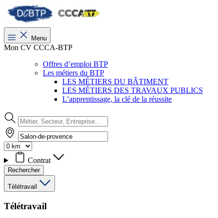
Menu
Mon CV CCCA-BTP
Offres d’emploi BTP
Les métiers du BTP
LES MÉTIERS DU BÂTIMENT
LES MÉTIERS DES TRAVAUX PUBLICS
L’apprentissage, la clé de la réussite
Contrat
Rechercher
Télétravail
Télétravail